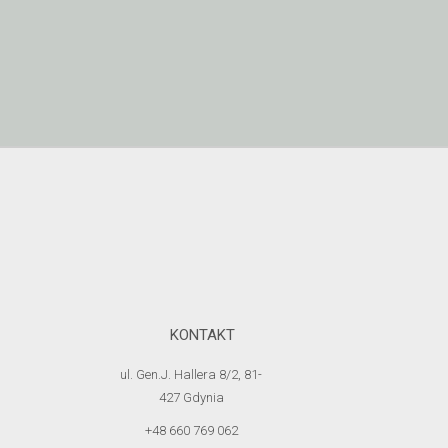
Pakiety dla
projektantów
Zyskaj wsparcie w tworzeniu dokumentacji technicznej
KONTAKT
Kup teraz
ul. Gen.J. Hallera 8/2, 81-
427 Gdynia
+48 660 769 062