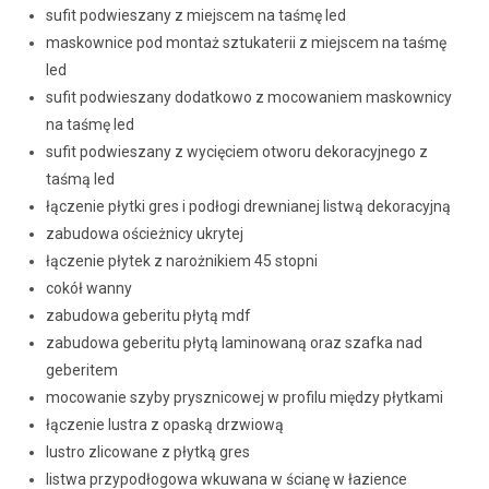
sufit podwieszany z miejscem na taśmę led
maskownice pod montaż sztukaterii z miejscem na taśmę
led
sufit podwieszany dodatkowo z mocowaniem maskownicy
na taśmę led
sufit podwieszany z wycięciem otworu dekoracyjnego z
taśmą led
łączenie płytki gres i podłogi drewnianej listwą dekoracyjną
zabudowa ościeżnicy ukrytej
łączenie płytek z narożnikiem 45 stopni
cokół wanny
zabudowa geberitu płytą mdf
zabudowa geberitu płytą laminowaną oraz szafka nad
geberitem
mocowanie szyby prysznicowej w profilu między płytkami
łączenie lustra z opaską drzwiową
lustro zlicowane z płytką gres
listwa przypodłogowa wkuwana w ścianę w łazience