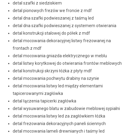
detal szafki z siedziskiem
detal pionowych frezów we froncie z mdf
detal dna szafki podwieszanej z taśmą led
detal dna szafki podwieszanej z systemem otwierania
detal konstrukcji stalowej do półek z mdf
detal mocowania dekoracyjnej listwy frezowanej na
frontach z mdf
detal mocowania gniazda elektrycznego w meblu
detal listwy korytkowej do otwierania frontów meblowych
detal konstrukcji skrzyni łóżka z płyty mdf
detal mocowania pochwytu drabiny na szynie
detal mocowania listwy led między elementami
tapicerowanymi zagłówka
detal łączenia tapicerki zagłówka
detal wysuwanego blatu w zabudowie meblowej sypialni
detal mocowania listwy led za zagłówkiem łóżka
detal frezowania dekoracyjnych paneli ściennych
detal mocowania lameli drewnianych i taśmy led