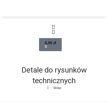
0,00
zł
0
Detale do rysunków
technicznych
>
Sklep