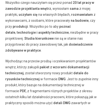
Wszystko czego nauczyłam się przez ponad
20 lat pracy
w
zawodzie projektanta wnętrz
, wyniosłam
sama
z mojej
praktyki,
uczyłam się
na własnych błędach,
rozmawiałam
z
wykonawcami, z osobami, które pracowały
na budowie
, czy
przy
produkcji
. Wszystko po to aby
poznać
detale
,
technologie i aspekty techniczne
, niezbędne w pracy
projektowej.
Studia kierunkowe
nie są w stanie nas
przygotować do pracy zawodowej tak, jak
doświadczenie
zdobywane w praktyce
.
Wychodząc na przeciw prośbą i oczekiwaniom projektantów
wnętrz, którzy zakupili
pakiet z wzorami dokumentacji
technicznej
, został stworzony nowy produkt
detale do
rysunków technicznej
w formacie
DWG
. Jest to zupełnie inny
produkt, który bazuje na dokumentacji technicznej w
formacie
PDF,
z fragmentami różnych projektów z okresu
ostatnich kilku lat działalności pracowni, które pokazują jak w
praktyczny sposób można użyć
detali DWG
zawartych w