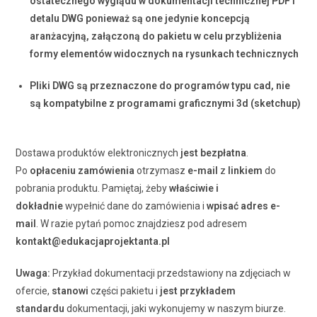
ostatecznego wyglądu w dokumentacji technicznej PDF i
detalu DWG ponieważ są one jedynie koncepcją
aranżacyjną, załączoną do pakietu w celu przybliżenia
formy elementów widocznych na rysunkach technicznych
Pliki DWG są przeznaczone do programów typu cad, nie
są kompatybilne z programami graficznymi 3d (sketchup)
Dostawa produktów elektronicznych
jest bezpłatna
.
Po
opłaceniu zamówienia
otrzymasz
e-mail
z
linkiem
do
pobrania produktu. Pamiętaj, żeby
właściwie i
dokładnie
wypełnić dane do zamówienia i
wpisać adres e-
mail
. W razie pytań pomoc znajdziesz pod adresem
kontakt@edukacjaprojektanta.pl
Uwaga:
Przykład dokumentacji przedstawiony na zdjęciach w
ofercie,
stanowi
części pakietu i
jest przykładem
standardu
dokumentacji, jaki wykonujemy w naszym biurze.