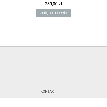
289,00
zł
Dodaj do koszyka
KONTAKT
ul. Gen.J. Hallera 8/2, 81-
427 Gdynia