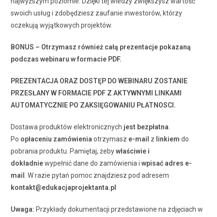
najwyższym poziomie. Dzięki tej wiedzy zwiększysz wartość
swoich usług i zdobędziesz zaufanie inwestorów, którzy
oczekują wyjątkowych projektów.
BONUS – Otrzymasz również całą prezentacje pokazaną
podczas webinaru w formacie PDF.
PREZENTACJA ORAZ DOSTĘP DO WEBINARU ZOSTANIE
PRZESŁANY W FORMACIE PDF Z AKTYWNYMI LINKAMI
AUTOMATYCZNIE PO ZAKSIĘGOWANIU PŁATNOSCI.
Dostawa produktów elektronicznych
jest bezpłatna
.
Po
opłaceniu zamówienia
otrzymasz
e-mail
z
linkiem
do
pobrania produktu. Pamiętaj, żeby
właściwie i
dokładnie
wypełnić dane do zamówienia i
wpisać adres e-
mail
. W razie pytań pomoc znajdziesz pod adresem
kontakt@edukacjaprojektanta.pl
Uwaga:
Przykłady dokumentacji przedstawione na zdjęciach w